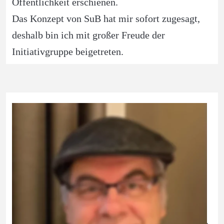
Öffentlichkeit erschienen.
Das Konzept von SuB hat mir sofort zugesagt, 
deshalb bin ich mit großer Freude der 
Initiativgruppe beigetreten. 
Hans-Jürgen Schneider
Nachhaltige Projekte umzusetzen, den Eingriff 
in die Natur zu minimieren, Belastungen zu 
beseitigen, waren Ziele in meinem Berufsleben 
als Tiefbauingenieur so Hans-Jürgen Schneider, 