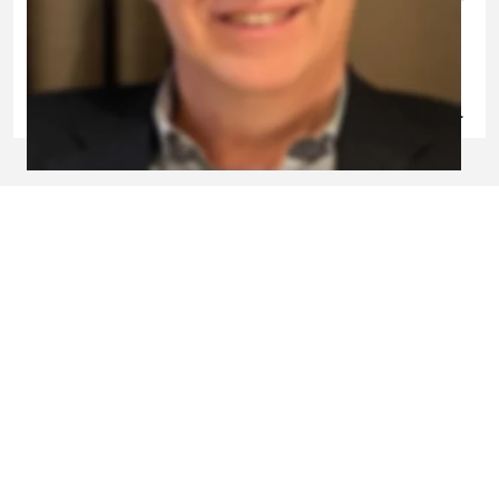
der zuletzt als Produktbereichsleiter Tiefbau der 
Stadt Kehl fungierte. Die Vermeidung von 
Umweltbelastungen und das Thema Recycling 
werden seine Schwerpunkte bei SUBKEHL sein.