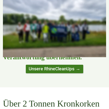
Der Rhein verbindet unsere Region – und leider 
landet auch hier immer wieder Müll in der Natur. 
Beim RhineCleanUp engagieren wir uns 
gemeinsam mit vielen anderen dafür, Ufer und 
Umgebung von Abfällen zu befreien.
Gemeinsam sammeln. Gemeinsam 
Verantwortung übernehmen.
Unsere RhineCleanUps →
Über 2 Tonnen Kronkorken 